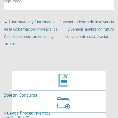
Sepúlveda
.
Navegación de entradas
←
Funcionarios y funcionarias
Superintendencia de Insolvencia
de la Gobernación Provincial de
y Senadis analizaron futuro
Cautín se capacitan en la Ley
convenio de colaboración
→
20.720
Boletín Concursal
Nuevos Procedimientos
Ley N°20.720