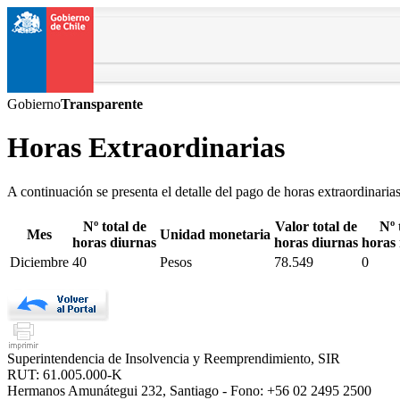
Gobierno
Transparente
Horas Extraordinarias
A continuación se presenta el detalle del pago de horas extraordinaria
Nº total de
Valor total de
Nº 
Mes
Unidad monetaria
horas diurnas
horas diurnas
horas
Diciembre
40
Pesos
78.549
0
Superintendencia de Insolvencia y Reemprendimiento, SIR
RUT: 61.005.000-K
Hermanos Amunátegui 232, Santiago - Fono: +56 02 2495 2500