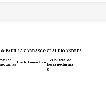
s de
PADILLA CARRASCO CLAUDIO ANDRES
total de
Valor total de
Unidad monetaria
 nocturnas
horas nocturnas
0