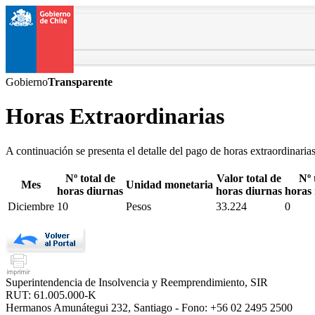
Gobierno
Transparente
Horas Extraordinarias
A continuación se presenta el detalle del pago de horas extraordinaria
Nº total de
Valor total de
Nº 
Mes
Unidad monetaria
horas diurnas
horas diurnas
horas
Diciembre
10
Pesos
33.224
0
Superintendencia de Insolvencia y Reemprendimiento, SIR
RUT: 61.005.000-K
Hermanos Amunátegui 232, Santiago - Fono: +56 02 2495 2500