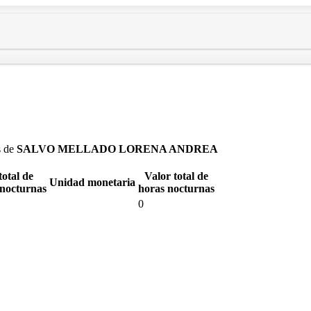
s de
SALVO MELLADO LORENA ANDREA
total de
Valor total de
Unidad monetaria
 nocturnas
horas nocturnas
0