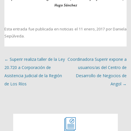
Hugo Sánchez
Esta entrada fue publicada en
noticias
el
11 enero, 2017
por
Daniela
Sepúlveda
.
Navegación de entradas
←
Superir realiza taller de la Ley
Coordinadora Superir expone a
20.720 a Corporación de
usuarios/as del Centro de
Asistencia Judicial de la Región
Desarrollo de Negocios de
de Los Ríos
Angol
→