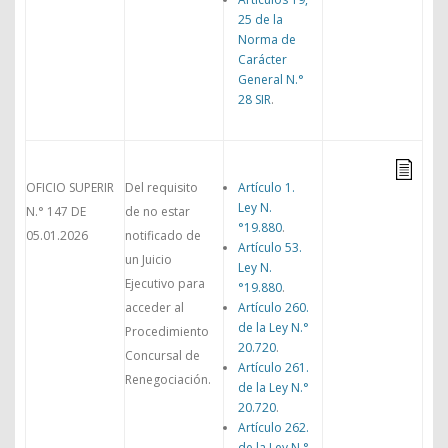
25 de la
Norma de
Carácter
General N.°
28 SIR
.
OFICIO SUPERIR
Del requisito
Artículo 1.
Ley N.
N.° 147 DE
de no estar
°19.880
.
05.01.2026
notificado de
Artículo 53.
un Juicio
Ley N.
Ejecutivo para
°19.880
.
acceder al
Artículo 260.
de la Ley N.°
Procedimiento
20.720
.
Concursal de
Artículo 261.
Renegociación.
de la Ley N.°
20.720
.
Artículo 262.
de la Ley N.°