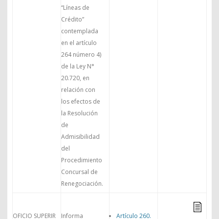
“Líneas de
Crédito”
contemplada
en el artículo
264 número 4)
de la Ley N°
20.720, en
relación con
los efectos de
la Resolución
de
Admisibilidad
del
Procedimiento
Concursal de
Renegociación.
OFICIO SUPERIR
Informa
Artículo 260.