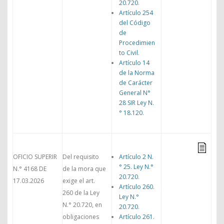
20.720
.
Artículo 254
del Código
de
Procedimien
to Civil
.
Artículo 14
de la Norma
de Carácter
General N°
28 SIR Ley N.
° 18.120
.
OFICIO SUPERIR
Del requisito
Artículo 2 N.
° 25. Ley N.°
N.° 4168 DE
de la mora que
20.720
.
17.03.2026
exige el art.
Artículo 260.
260 de la Ley
Ley N.°
N.° 20.720, en
20.720
.
obligaciones
Artículo 261.