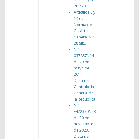
20.720.
.
Artículos 8 y
14 de la
Norma de
Carácter
General N.°
28 SIR.
.
N.°
037867N14
de 29 de
mayo de
2014.
Dictámen
Contraloría
General de
la República
.
N.°
E422370N23
de 30 de
noviembre
de 2023.
Dictámen