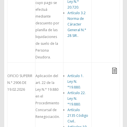
Ley N.°
cuyo pago se
20.720
.
efectuá
Artículo 3.2
mediante
Norma de
descuento por
Cáracter
planilla de las
General N.°
28 SIR.
.
liquidaciones
de suelo de la
Persona
Deudora.
OFICIO SUPERIR
Aplicación del
Artículo 1.
Ley N.
N.° 2906 DE
art. 22 de la
°19.880
.
19.02.2026
Ley N.° 19.880
Artículo 22.
en el
Ley N.
Procedimiento
°19.880
.
Concursal de
Artículo
2135 Código
Renegociación.
Civil.
.
Artículos 19,