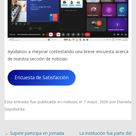
Ayúdanos a mejorar contestando una breve encuesta acerca
de nuestra sección de noticias:
Encuesta de Satisfacción
Esta entrada fue publicada en
noticias
el
7 mayo, 2026
por
Daniela
Sepúlveda
.
Navegación de entradas
←
Superir participa en jornada
La institución fue parte del