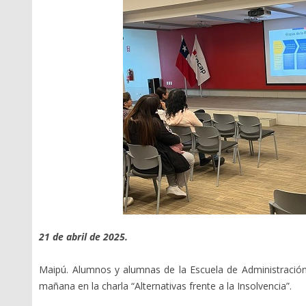
Oficios Circulares
Libro IV Código de
Simplificada
Comercio
Oficios de Instrucción
Liquidación Ordinaria
General
Reorganización Ordinaria
Resoluciones Exentas
Libro IV C° de Comercio
Normativa histórica
Normas de Carácter
General
Publicaciones
Boletines
Instructivos
Estudios
Guías Prácticas
21 de abril de 2025.
Maipú. Alumnos y alumnas de la Escuela de Administración
mañana en la charla “Alternativas frente a la Insolvencia”.