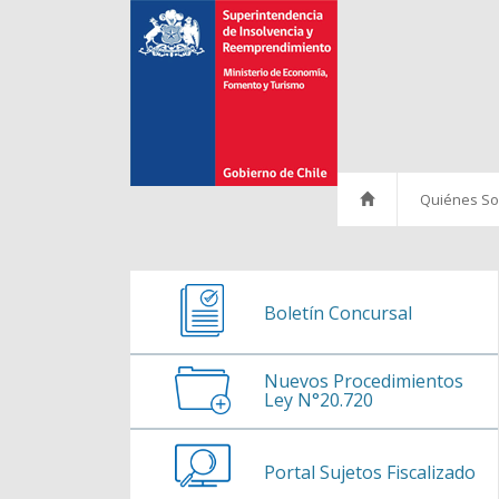
Ir al contenido
Quiénes S
Historia
Misión
Boletín Concursal
Políticas
Nuevos Procedimientos
Autoridades
Ley N°20.720
Organigrama
Portal Sujetos Fiscalizado