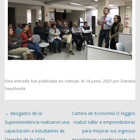
Esta entrada fue publicada en
noticias
el
14 junio, 2023
por
Daniela
Sepúlveda
.
Navegación de entradas
←
Abogados de la
Cartera de Economía O´Higgins
Superintendencia realizaron una
realizó taller a emprendedoras
capacitación a estudiantes de
para mejorar sus ingresos
Derecho de la UGM
económicos y perfeccionar sus