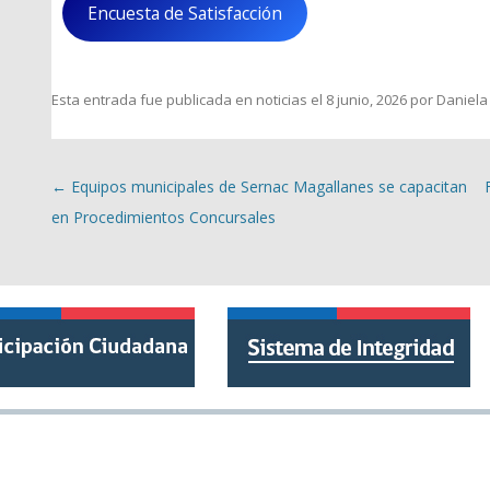
Encuesta de Satisfacción
Esta entrada fue publicada en
noticias
el
8 junio, 2026
por
Daniela
Navegación de entradas
←
Equipos municipales de Sernac Magallanes se capacitan
en Procedimientos Concursales