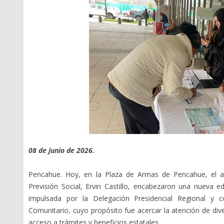
Oficios Circulares
Libro IV Código de
Simplificada
Comercio
Oficios de Instrucción
Liquidación Ordinaria
General
Reorganización Ordinaria
Resoluciones Exentas
Libro IV C° de Comercio
Normativa histórica
Normas de Carácter
General
Publicaciones
Boletines
Instructivos
Estudios
Guías Prácticas
08 de junio de 2026.
Pencahue. Hoy, en la Plaza de Armas de Pencahue, el al
Previsión Social, Ervin Castillo, encabezaron una nueva e
impulsada por la Delegación Presidencial Regional y c
Comunitario, cuyo propósito fue acercar la atención de diver
acceso a trámites y beneficios estatales.