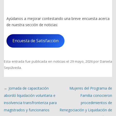
Ayúdanos a mejorar contestando una breve encuesta acerca
de nuestra sección de noticias:
Encuesta de Satisfacción
Esta entrada fue publicada en
noticias
el
29 mayo, 2026
por
Daniela
Sepúlveda
.
Navegación de entradas
←
Jornada de capacitación
Mujeres del Programa de
abordó liquidación voluntaria e
Familia conocieron
insolvencia transfronteriza para
procedimientos de
magistrados y funcionarios
Renegociación y Liquidación de