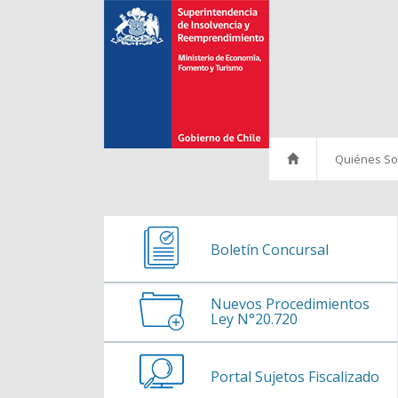
Ir al contenido
Quiénes S
Historia
Misión
Boletín Concursal
Políticas
Nuevos Procedimientos
Autoridades
Ley N°20.720
Organigrama
Portal Sujetos Fiscalizado