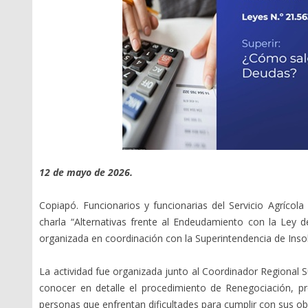
Oficios Circulares
Libro IV Código de
Simplificada
Comercio
Oficios de Instrucción
Liquidación Ordinaria
General
Reorganización Ordinaria
Resoluciones Exentas
Libro IV C° de Comercio
Normativa histórica
Normas de Carácter
General
Publicaciones
Boletines
Instructivos
Estudios
12 de mayo de 2026.
Guías Prácticas
Copiapó. Funcionarios y funcionarias del Servicio Agrícol
charla “Alternativas frente al Endeudamiento con la Ley 
organizada en coordinación con la Superintendencia de Inso
La actividad fue organizada junto al Coordinador Regional 
conocer en detalle el procedimiento de Renegociación, pro
personas que enfrentan dificultades para cumplir con sus obl