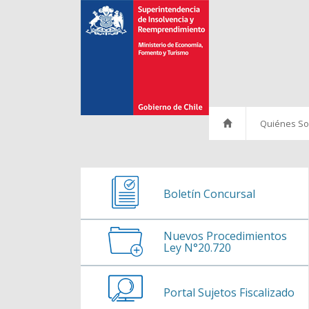
Ir al contenido
Quiénes S
Historia
Misión
Boletín Concursal
Políticas
Nuevos Procedimientos
Autoridades
Ley N°20.720
Organigrama
Portal Sujetos Fiscalizado