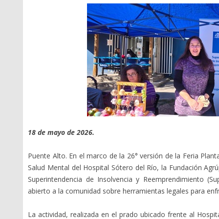
Oficios Circulares
Libro IV Código de
Simplificada
Comercio
Oficios de Instrucción
Liquidación Ordinaria
General
Reorganización Ordinaria
Resoluciones Exentas
Libro IV C° de Comercio
Normativa histórica
Normas de Carácter
General
Publicaciones
Boletines
Instructivos
Estudios
18 de mayo de 2026.
Guías Prácticas
Puente Alto. En el marco de la 26° versión de la Feria Plan
Salud Mental del Hospital Sótero del Río, la Fundación Agr
Superintendencia de Insolvencia y Reemprendimiento (Supe
abierto a la comunidad sobre herramientas legales para enfr
La actividad, realizada en el prado ubicado frente al Hospit