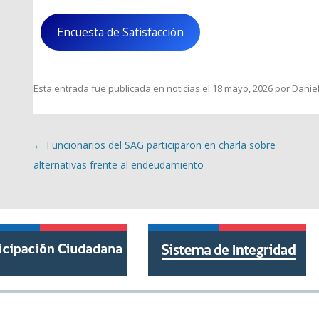
Encuesta de Satisfacción
Esta entrada fue publicada en
noticias
el
18 mayo, 2026
por
Danie
Navegación de entradas
←
Funcionarios del SAG participaron en charla sobre
alternativas frente al endeudamiento