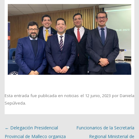
Esta entrada fue publicada en
noticias
el
12 junio, 2023
por
Daniela
Sepúlveda
.
Navegación de entradas
←
Delegación Presidencial
Funcionarios de la Secretaría
Provincial de Malleco organiza
Regional Ministerial de